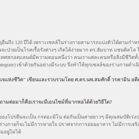
ยุยืนถึง 120 ปีได้ เพราะเซลล์ในร่างกายสามารถแบ่งตัวได้ตามก
านจะป่วยเป็นโรคเรื้อรังต่างๆ เกิดได้ง่ายมาก ดร.ฮัมบาท แซนติลโล 
สกอตแลนด์มีความตอนหนึ่งว่า คนเราแต่ละคนหรือสิ่งมีชีวิตทั้ง
tegrate) เข้าด้วยกันอย่างมีระบบ จึงทำให้ทุกเซลล์ของร่างกายดำเน
ุญแจแห่งชีวิต" เขียนและรวบรวมโดย ศ.ดร.นพ.สมศักดิ์ วรคามิน 
ถามต่อมาก็คือเราจะมีเอนไซม์ที่มากพอได้ด้วยวิธีใด?
โปรตีนจะเป็น กรดอะมิโน ต่อกันเป็นสายยาวๆ มีคุณสมบัติเร่งปฏิกิ
ไซม์ ร่างกายก็จะไม่มีการหายใจ ปราศจากการย่อยอาหาร ไม่มีการเ
่อมอยู่ไม่ได้