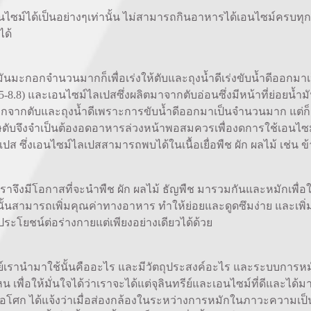
ได้เป็นอย่างๆเท่านั้น ไม่สามารถกินอาหารได้เอนไซม์ครบทุกอย
ได้
ำมันมะกอกจำนวนมากก็เพื่อเร่งให้ตับและถุงน้ำดีเร่งขับน้ำดีอ
 7.5-8.8) และเอนไซม์ไลเปสซึ่งผลิตมาจากตับอ่อนซึ่งมีหน้าที่ย
สียออกจากตับและถุงน้ำดีเพราะการขับน้ำดีออกมาเป็นจำนวนมาก แต่ก็
งพิษตับจึงจำเป็นต้องอดอาหารล่วงหน้าพอสมควรเพื่องดการใช้เอนไซ
 ซึ่งเอนไซม์ไลเปสสามารถพบได้ในเนื้อเยื่อพืช ผัก ผลไม้ เช่น ข้า
งมีโอกาสที่จะนำพืช ผัก ผลไม้ ธัญพืช มารวมกันและหมักเพื่อให้
กนั้นสามารถเพิ่มคุณค่าทางอาหาร ทำให้ย่อยและดูดซึมง่าย และเ
ประโยชน์ต่อร่างกายแต่เพียงอย่างเดียวได้ด้วย
รีย์เรานำมาใช้นั้นคืออะไร และมีวัตถุประสงค์อะไร และระบบการหมัก
่อให้มั่นใจได้ว่าเราจะได้แต่จุลินทรีย์และเอนไซม์ที่ดีและได้
รษะอโศก ได้แจ้งว่าเมื่อส่องกล้องในระหว่างการหมักในภาวะความเป