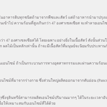
าหารดิบทุกชนิดถ้ามาจากพืชและสัตว์ แต่ถ้าอาหารนำมาปรุงแต่ง
นเข้าไป ความร้อนที่สูงเกินกว่า 47 องศาเซลเซียส จะทำลายเอนไซม
7 องศาเซลเซียสได้ โดยเฉพาะอย่างยิ่งในเนื้อสัตว์ ดังนั้นส่วน
 ผลไม้เป็นหลักเท่านั้น ถ้าจะมีเนื้อสัตว์ที่มนุษย์จะนิยมรับประท
น
นเอนไซม์ ถ้าเป็นกระบวนการทางอุตสาหกรรมและผ่านความร้อนเอน
ไซม์ที่มาจากร่างกาย ซึ่งส่วนใหญ่ผลิตออกมาจากตับอ่อน (Pancre
ซึ่งจุลินทรีย์สามารถผลิตเอนไซม์ปริมาณมากๆ ได้ในระยะเวลาอันสั
เพื่อให้เหมาะสมกับเอนไซม์ที่ได้ด้วย