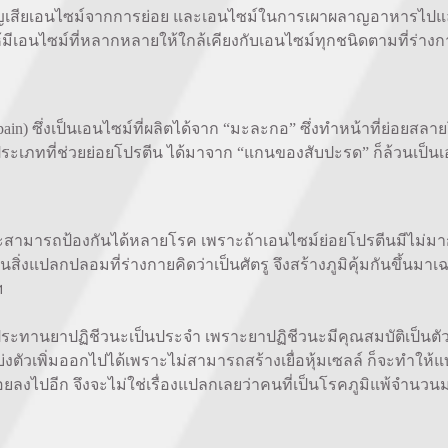
สียเอนไซม์จากการย่อย และเอนไซม์ในการเผาผลาญอาหารไปแล้ว
เอนไซม์ที่หลากหลายให้ใกล้เคียงกับเอนไซม์ทุกชนิดตามที่ร่างกายส
in) ซึ่งเป็นเอนไซม์ที่ผลิตได้จาก “มะละกอ” ซึ่งทำหน้าที่ย่อยสลา
ประเภทที่ช่วยย่อยโปรตีน ได้มาจาก “แกนของสับปะรด” ก็ล้วนเป็นเ
มารถป้องกันได้หลายโรค เพราะถ้าเอนไซม์ย่อยโปรตีนมีไม่มากพอ
ิ่งแปลกปลอมที่ร่างกายคิดว่าเป็นศัตรู จึงสร้างภูมิคุ้มกันขึ้นมา
ฯ
ับประทานยาปฏิชีวนะเป็นประจำ เพราะยาปฏิชีวนะมีคุณสมบัติเป็น
บ่งตัวเพิ่มออกไปได้เพราะไม่สามารถสร้างเยื่อหุ้มเซลล์ ก็จะทำให้
้อยลงไปอีก จึงจะไม่ใช่เรื่องแปลกเลยว่าคนที่เป็นโรคภูมิแพ้จำนว