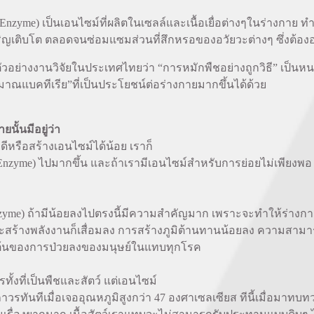
me) เป็นเอนไซม์ที่ผลิตในเซลล์และเนื้อเยื่อต่างๆในร่างกาย ทำห
เติบโต ตลอดจนซ่อมแซมส่วนที่สึกหรอของอวัยวะต่างๆ ซึ่งต้องอาศัย
่างงานวิจัยในประเทศไทยว่า “การหมักพืชอย่างถูกวิธี” เป็นหน
มาณแบคทีเรีย”ที่เป็นประโยชน์ต่อร่างกายมากขึ้นได้ด้วย
นั้นมีอยู่ว่า
ดีหรือสร้างเอนไซม์ได้น้อย เราก็
ive Enzyme) ไปมากขึ้น และถ้าเรามีเอนไซม์สำหรับการย่อยไม่เพีย
 ถ้ามีน้อยลงไปตรงนี้มีความสำคัญมาก เพราะจะทำให้ร่างกายเรา
ละสร้างพลังงานก็เสื่อมลง การสร้างภูมิต้านทานน้อยลง ความสา
ริ่มต้นของการป่วยลงของมนุษย์ในแทบทุกโรค
ั้งที่เป็นพืชและสัตว์ แต่เอนไซม์
วรทันทีเมื่อเจออุณหภูมิสูงกว่า 47 องศาเซลเซียส ทีนี้เมื่อมาทบ