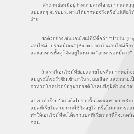
คำถามย่อมมีอยู่ว่าหลายคนที่อายุมากและสูญเ
แบบสดๆ จะรับประทานได้มากพอจริงหรือไม่เพื่อให้มี
ง่าย”
ยกตัวอย่างเช่น เอนไซม์ที่มีชื่อว่า “ปาเปน”(Papa
เอนไซม์ “บรอมมิเลน” (Bromelain) เป็นเอนไซม์อีก
และอาหารทั้งคู่ก็จัดอยู่ในหมวด “อาหารฤทธิ์ด่าง”
ถ้าเรามีเอนไซม์ที่ย่อยสลายโปรตีนมากพอก็จะสา
สมบูรณ์ก็จะรั่วซึมเข้ามาในระบบเลือด และกลายเป็นส
อาหาร โรคปวดข้อรูมาตอยด์ โรคแพ้ภูมิตัวเอง ฯล
แต่เราทำร้ายตัวเองยิ่งไปกว่านั้นโดยเฉพาะการร
แบคทีเรียไม่สามารถมีชีวิตอยู่ได้ หรือไม่สามารถแ
ทำให้เอนไซม์ที่จะได้จากแบคทีเรียเหล่านี้ก็จะลดน
ก่อน