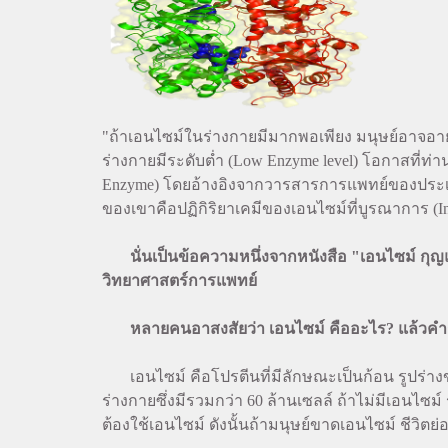
"ถ้าเอนไซม์ในร่างกายมีมากพอเพียง มนุษย์อาจอา
ร่างกายมีระดับต่ำ (Low Enzyme level) โอกาสที่ท่
Enzyme) โดยอ้างอิงจากวารสารการแพทย์ของประเทศ
ของเขาคือปฏิกิริยาเคมีของเอนไซม์ที่บูรณาการ (In
นั่นเป็นข้อความหนึ่งจากหนังสือ "เอนไซม์ ก
วิทยาศาสตร์การแพทย์
หลายคนอาสงสัยว่า เอนไซม์ คืออะไร? แล้วคำ
เอนไซม์ คือโปรตีนที่มีลักษณะเป็นก้อน รูปร่างของ
ร่างกายซึ่งมีรวมกว่า 60 ล้านเซลล์ ถ้าไม่มีเอน
ต้องใช้เอนไซม์ ดังนั้นถ้ามนุษย์ขาดเอนไซม์ ชีวิตย