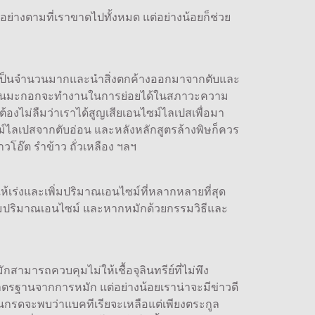
่างตามที่เราขาดไปทั้งหมด แต่อย่างน้อยก็ช่วย
อกมาเป็นจำนวนมากและนำสิ่งตกค้างออกมาจากตับและ
่อยน้ำมันมะกอกจะทำงานในการย่อยได้ในสภาวะความ
ต้องไม่ลืมว่าเราได้สูญเสียเอนไซม์ไลเปสเพื่อมา
ม์ไลเปสจากตับอ่อน และหลังหลักสูตรล้างพิษก็ควร
วโอ๊ต รำข้าว ถั่วเหลือง ฯลฯ
เร่งและเพิ่มปริมาณเอนไซม์ที่หลากหลายที่สุด
พิ่มปริมาณเอนไซม์ และหากหมักด้วยกรรมวิธีและ
สามารถควบคุมไม่ให้เชื้อจุลินทรีย์ที่ไม่พึง
มาตรฐานจากการหมัก แต่อย่างน้อยเราน่าจะมีข่าวดี
็นกรดจะพบว่าแบคทีเรียจะเหลือแต่เพียงตระกูล