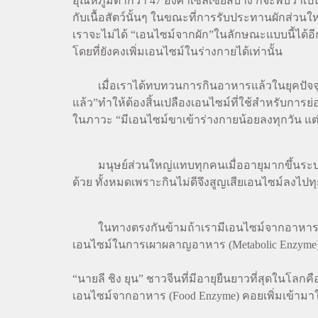
อุณหภูมิต่ำกว่า 47 องศาเซลเซียสบ้าง ก็จะพบว่าเ
กับเนื้อสัตว์นั้นๆ ในขณะที่การรับประทานผักส่วน
เราจะไม่ได้ “เอนไซม์จากผัก”ในลักษณะแบบนี้ได้อีก
โดยที่ยังคงเพิ่มเอนไซม์ในร่างกายได้เท่านั้น
เมื่อเราได้ทบทวนการกินอาหารแล้วในยุคปัจจุบัน 
แล้ว”ทำให้ต้องสิ้นเปลืองเอนไซม์ที่ใช้สำหรับการ
ในภาวะ “มีเอนไซม์ขาเข้าร่างกายน้อยลงทุกวัน แต่
มนุษย์ส่วนใหญ่แทบทุกคนเมื่ออายุมากขึ้นระบบก
ด้วย ทั้งหมดเพราะกินไม่ดีจึงสูญเสียเอนไซม์ลงไปทุ
ในทางตรงกันข้ามถ้าเรามีเอนไซม์จากอาหารมากเพ
เอนไซม์ในการเผาผลาญอาหาร (Metabolic Enzyme
“นายลี ชิง ยุน” ชาวจีนที่มีอายุยืนยาวที่สุดในโ
เอนไซม์จากอาหาร (Food Enzyme) คอยเพิ่มเข้ามา