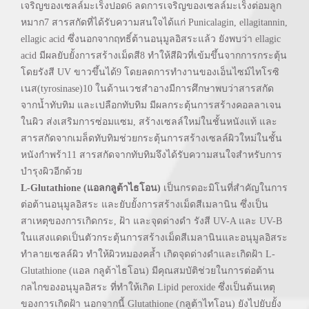
เจริญของเซลล์มะเร็งปอด6 ลดการเจริญของเซลล์มะเร็งต่อมลูก
หมาก7 สารสกัดที่ได้รับความสนใจได้แก่ Punicalagin, ellagitannin,
ellagic acid ซึ่งนอกจากฤทธิ์ต้านอนุมูลอิสระแล้ว ยังพบว่า ellagic
acid มีผลยับยั้งการสร้างเม็ดสี8 ทำให้สีผิวที่เข้มขึ้นจากการกระตุ้น
โดยรังสี UV ขาวขึ้นได้9 โดยลดการทำงานของเอ็นไซม์ไทโรซิ
เนส(tyrosinase)10 ในด้านเวชสำอางมีการศึกษาพบว่าสารสกัด
จากน้ำทับทิม และเปลือกทับทิม มีผลกระตุ้นการสร้างคอลลาเจน
ในผิว ส่งเสริมการซ่อมแซม, สร้างเซลล์ใหม่ในชั้นหนังแท้ และ
สารสกัดจากเมล็ดทับทิมช่วยกระตุ้นการสร้างเซลล์ผิวใหม่ในชั้น
หนังกำพร้า11 สารสกัดจากทับทิมจึงได้รับความสนใจสำหรับการ
บำรุงผิวอีกด้วย
L-Glutathione (แอลกลูต้าไธโอน)
เป็นกรดอะมิโนที่สำคัญในการ
ต่อต้านอนุมูลอิสระ และยับยั้งการสร้างเม็ดสีเมลานิน ซึ่งเป็น
สาเหตุของการเกิดกระ, ฝ้า และจุดด่างดำ รังสี UV-A และ UV-B
ในแสงแดดเป็นตัวกระตุ้นการสร้างเม็ดสีเมลานินและอนุมูลอิสระ
ทำลายเซลล์ผิว ทำให้ผิวหมองคล้ำ เกิดจุดด่างดำและเกิดฝ้า L-
Glutathione (แอล กลูต้าไธโอน) มีคุณสมบัติช่วยในการต่อต้าน
กลไกของอนุมูลอิสระ ที่ทำให้เกิด Lipid peroxide ซึ่งเป็นต้นเหตุ
ของการเกิดฝ้า นอกจากนี้ Glutathione (กลูต้าไทโอน) ยังไปยับยั้ง