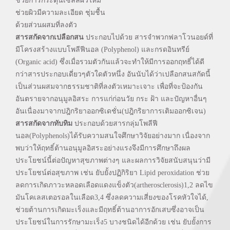
ช่วยการกระตุ้นเซลล์ผิวใหม่
ช่วยผิวมีความละเอียด ชุ่มชื้น
ด้วยส่วนผสมที่ลงตัว
สารสกัดจากเปลือกสน
ประกอบไปด้วย สารจำพวกฟลาโวนอยด์ที่
มีโครงสร้างแบบโพลีฟีนอล (Polyphenol) และกรดอินทรีย์
(Organic acid) ซึ่งเมื่อรวมตัวกันแล้วจะทำให้มีการออกฤทธิ์ได้ดี
กว่าสารประกอบเดี่ยวๆตัวใดตัวหนึ่ง อันนับได้ว่าเปลือกสนสกัดนี้
เป็นส่วนผสมจากธรรมชาติที่ลงตัวเหมาะเจาะ เพื่อที่จะป้องกัน
อันตรายจากอนุมูลอิสระ การแก่ก่อนวัย กระ ฝ้า และปัญหาอื่นๆ
อันเนื่องมาจากปฎิกริยาออกซิเดชั่น(ปฎิกริยาการเติมออกซิเจน)
สารสกัดจากทับทิม
ประกอบด้วยสารกลุ่มโพลีฟี
นอล(Polyphenols)ได้รับความสนใจศึกษาวิจัยอย่างมาก เนื่องจาก
พบว่าให้ฤทธิ์ต้านอนุมูลอิสระอย่างแรงจึงมีการศึกษาถึงผล
ประโยชน์นี้ต่อปัญหาสุขภาพต่างๆ และผลการวิจัยสนับสนุนว่ามี
ประโยชน์ต่อสุขภาพ เช่น ยับยั้งปฏิกิริยา Lipid peroxidation ช่วย
ลดการเกิดภาวะหลอดเลือดแดงแข็งตัว(artherosclerosis)1,2 ลดไข
มันโคเลสเตอรอลในเลือด3,4 ซึ่งลดความเสี่ยงของโรคหัวใจได้,
ช่วยต้านการเกิดมะเร็งและมีฤทธิ์ต้านอาการอักเสบซึ่งอาจเป็น
ประโยชน์ในการรักษามะเร็ง5 บางชนิดได้อีกด้วย เช่น ยับยั้งการ