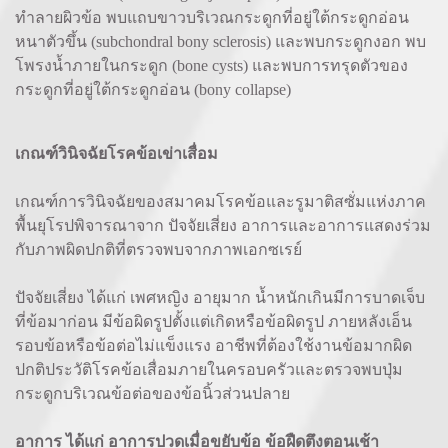
ทำลายผิวข้อ พบแถบขาวบริเวณกระดูกที่อยู่ใต้กระดูกอ่อน
หนาตัวขึ้น (subchondral bony sclerosis) และพบกระดูกงอก พบ
โพรงน้ำภายในกระดูก (bone cysts) และพบการทรุดตัวของ
กระดูกที่อยู่ใต้กระดูกอ่อน (bony collapse)
เกณฑ์วินิจฉัยโรคข้อเข่าเสื่อม
เกณฑ์การวินิจฉัยของสมาคมโรคข้อและรูมาติสซั่มแห่งภาค
พื้นยุโรปพิจารณาจาก ปัจจัยเสี่ยง อาการและอาการแสดงร่วม
กับภาพผิดปกติที่ตรวจพบจากภาพเอกซเรย์
ปัจจัยเสี่ยง ได้แก่ เพศหญิง อายุมาก น้ำหนักเกินมีการบาดเจ็บ
ที่ข้อมาก่อน มีข้อผิดรูปตั้งแต่เกิดหรือข้อผิดรูป ภายหลังเอ็น
รอบข้อหรือข้อต่อไม่แข็งแรง อาชีพที่ต้องใช้งานข้อมากผิด
ปกติประวัติโรคข้อเสื่อมภายในครอบครัวและตรวจพบปุ่ม
กระดูกบริเวณข้อต่อของข้อนิ้วส่วนปลาย
อาการ ได้แก่ อาการปวดเมื่อขยับข้อ ข้อฝืดตึงตอนเช้า