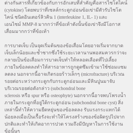
ต่างกันสารที่เกี่ยวข้องกับการอักเสบที่สำคัญคือสารไซโตไคน์
(cytokine) โดยพบว่าที่เซลล์กระดูกอ่อนข้อเข่ามีตัวรับไซโต
ไคน์ ชนิดอินเตอร์ลิวคิน 1 (interleukine 1, IL- 1) และ
เอนไซม์ MMP-8 มากกว่าที่ข้อเท้าดังนั้นข้อเข่าจึงมีโอกาส
เสื่อมมากกว่าที่ข้อเท้า
การบาดเจ็บ เป็นจุดเริ่มต้นของข้อเสื่อมโดยอาจเริ่มจากบาด
เจ็บเล็กน้อยและซ้ำซากซึ่งใช้ระยะเวลานานพอสมควรกว่าจะ
กลายเป็นข้อเสื่อมการบาดเจ็บทำให้หลอดเลือดที่ไปเลี้ยง
ภายในข้อลดลงทำให้สารอาหารถูกดูดซึมเข้ามาใช้ซ่อมแซม
ลดลง นอกจากนี้อาจเกิดรอยร้าวเล็กๆ (microfracture) บริเวณ
รอยต่อระหว่างกระดูกกับกระดูกอ่อนและมีหินปูนมาจับ
บริเวณรอยต่อดังกล่าว (subchondral bone
sclerosis หรือ spur หรือ osteophyte) นอกจากนี้อาจพบโพรงน้ำ
ภายในกระดูกที่อยู่ใต้กระดูกอ่อน (subchondral bone cyst) สิ่ง
เหล่านี้ทำให้ความยืดหยุ่นของข้อลดลง รับแรงกระแทกได้
น้อยลงเมื่อเป็นเรื้อรังจะทำให้โครงสร้างของข้อผิดรูปไปจาก
ปกติและทำให้เกิดอาการปวด รวมถึงมีปัญหาในการใช้งาน
ข้อนั้นๆ