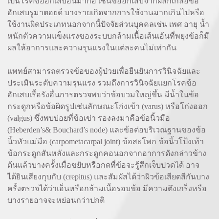
เป็นโรคข้ออักเสบอื่นมาก่อ เช่นข้ออักเสบจากผลึกเกลือข้อ
อักเสบรูมาตอยด์ บางรายเกิดจากการใช้งานมากเกินไปหรือ
ใช้งานผิดประเภทนอกจากนี้ปัจจัยส่วนบุคคลเช่น เพศ อายุ น้ำ
หนักตัวความแข็งแรงของระบบกล้ามเนื้อเส้นเอ้นที่พยุงข้อก็มี
ผลให้อาการและความรุนแรงในแต่ละคนไม่เท่ากัน
แพทย์สามารถตรวจข้อของผู้ป่วยเพื่อยืนยันการวินิจฉัยและ
ประเมินระดับความรุนแรง รวมถึงการวินิจฉัยแยกโรคข้อ
อักเสบเรื้อรังอื่นการตรวจพบว่าข้อบวมใหญ่ขึ้น มีน้ำในข้อ
กระดูกหรือข้อผิดรูปเช่นลักษณะโก่งเข้า (varus) หรือโก่งออก
(valgus) ซึ่งพบบ่อยที่ข้อเข่า รองลงมาคือข้อนิ้วมือ
(Heberden’s& Bouchard’s node) และข้อต่อบริเวณฐานของข้อ
นิ้วหัวแม่มือ (carpometacarpal joint) ข้อสะโพก ข้อนิ้วโป้งเท้า
ข้อกระดูกสันหลังและกระดูกคอนอกจากอาการดังกล่าวข้าง
ต้นแล้วบางครั้งเมื่อขยับหรือกดที่ข้อจะรู้สึกเจ็บปวดได้ อาจ
ได้ยินเสียงกุบกับ (crepitus) และสัมผัสได้ว่าผิวข้อเสียดสีกันบาง
ครั้งตรวจได้ว่าเอ็นหรือกล้ามเนื้อรอบข้อ มีความตึงเกร็งหรือ
บางรายอาจจะหย่อนกว่าปกติ