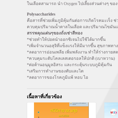
ในเลือดสามารถ นำ Oxygen ไปเลี้ยงส่วนต่างๆ ของ
Polysaccharides
คือสารที่ช่วยเพิ่มภูมิคุ้มกันต่อการเกิดโรคมะเร็ง 
ควบคุมปริมาณน้ำตาลในเลือด และปริมาณไขมันเลว 
สรรพคุณเด่นๆของถั่งเช่าสีทอง
*ช่วยทำให้ปอดนำออกซิเจนไปใช้ได้มากขึ้น
*เพิ่มจำนวนอสุจิที่แข็งแรงให้มีมากขึ้น สุขภาพทา
*ลดอาการอ่อนเพลีย เพิ่มพลังงาน ทำให้ร่างกายสดช
*ควบคุมระดับโคลเลสเตอรอลให้ปกติ (เบาหวาน)
*ต่อต้านอนุมูลอิสระ และกระตุ้นระบบภูมิคุ้มกัน
*เสริมการทำงานของตับและไต
*ลดอาการของโรคภูมิแพ้ หอบ ไอ
เนื้อหาที่เกี่ยวข้อง