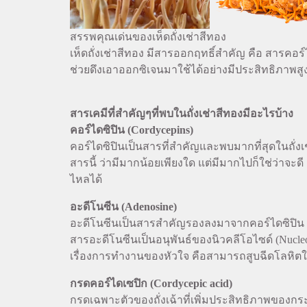
สรรพคุณเด่นของเห็ดถั่งเช่าสีทอง
เห็ดถั่งเช่าสีทอง มีสารออกฤทธิ์สำคัญ คือ สารคอร์ไ
ช่วยดึงเอาออกซิเจนมาใช้ได้อย่างมีประสิทธิภาพสูงข
สารเคมีที่สำคัญๆที่พบในถั่งเช่าสีทองมีอะไรบ้าง
คอร์ไดซิปิน (Cordycepins)
คอร์ไดซิปินเป็นสารที่สำคัญและพบมากที่สุดในถั่งเช่
สารนี้ ว่ามีมากน้อยเพียงใด แต่มีมากไปก็ใช่ว่าจะด
ไหลได้
อะดีโนซีน (Adenosine)
อะดีโนซีนเป็นสารสำคัญรองลงมาจากคอร์ไดซิปิน ที
สารอะดีโนซีนเป็นอนุพันธ์ของนิวคลีโอไซด์ (Nuc
เรื่องการทำงานของหัวใจ คือสามารถสูบฉีดโลหิตใ
กรดคอร์ไดเซปิก (Cordycepic acid)
กรดเฉพาะตัวของถั่งเฉ้าที่เพิ่มประสิทธิภาพของกร