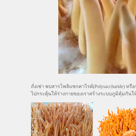
ถั่งเช่า พบสารโพลิแซกคาไรด์(Polysaccharide) หรือที
ไปกระตุ้นให้ร่างกายของเราสร้างระบบภูมิคุ้มกันใ