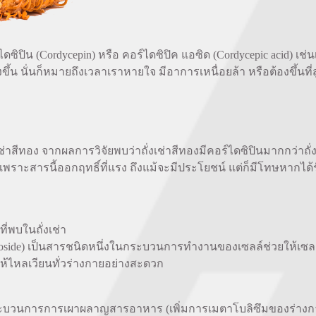
ดซิปิน (Cordycepin) หรือ คอร์ไดซิปิค แอซิด (Cordycepic acid) เช่
ึ้น นั่นก็หมายถึงเวลาเราหายใจ มีอาการเหนื่อยล้า หรือต้องขึ้นที่
าสีทอง จากผลการวิจัยพบว่าถั่งเช่าสีทองมีคอร์ไดซิปินมากกว่าถั่งเ
ี เพราะสารนี้ออกฤทธิ์ที่แรง ถึงแม้จะมีประโยชน์ แต่ก็มีโทษหากได
่พบในถั่งเช่า
leoside) เป็นสารชนิดหนึ่งในกระบวนการทำงานของเซลล์ช่วยให้เซล
ห้ไหลเวียนทั่วร่างกายอย่างสะดวก
ะบวนการการเผาผลาญสารอาหาร (เพิ่มการเมตาโบลิซึมของร่างกาย) C