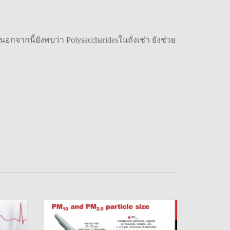
กจากนี้ยังพบว่า Polysaccharidesในถั่งเช่า ยังช่วย