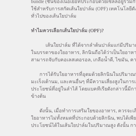
bundle (ชั้นของเนื้อเยื่อที่ประกอบด้วยเซลล์อยู่ร
ใช้สำหรับการสกัดเส้นใยปาล์ม (OPF) เทคโนโลยีดั
ทั่วไปของเส้นใยปาล์ม
ทำไมควรเลือกเส้นใยปาล์ม (OPF)?
เส้นใยปาล์ม ที่ได้จากลำต้นปาล์มแก่มีปริมาณลิกน
ในบรรดาของใยอาหาร, ลิกนินถือได้ว่าเป็นใยอาหารท
สามารถจับกับคอเลสเตอรอล, เกลือน้ำดี, ไขมัน, ค
การได้รับใยอาหารที่อุดมด้วยลิกนินในปริมาณที่เพีย
มะเร็งเต้านม, และคนอื่นๆ ที่มีความเสี่ยงสูงในการ
ประโยชน์ที่อยู่ในลำไส้ โดยแบคทีเรียดังกล่าวนี้
ข้างต้น
ดังนั้น, เมื่อทำการเสริมใยของอาหาร, ควรจะเลือก
ใยอาหารไม่ทั้งหมดที่ประกอบด้วยลิกนิน, พบได้เพียง
ประโยชน์ได้ในเส้นใยปาล์มในปริมาณสูง ดังนั้น กา