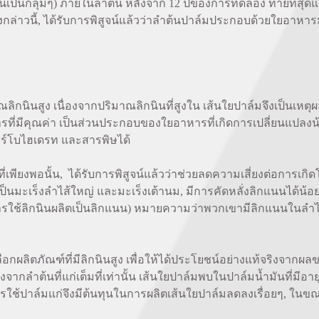
่วมกันเป็นกลุ่มๆ) ภายในลำต้น หลังจาก 12 ปีของการทดลอง ท้ายที่สุ
งกล่าวนี้, ได้รับการพิสูจน์แล้วว่าลำต้นปาล์มประกอบด้วยใยอา
ินสูง เนื่องจากปริมาณลิกนินที่สูงใน เส้นใยปาล์มจึงเป็นเหตุผล
ี่มีคุณค่า เป็นส่วนประกอบของใยอาหารที่เกิดการเปลี่ยนแปลงน้อยท
าร์โบไฮเดรท และสารพิษได้
งพอนั้น, ได้รับการพิสูจน์แล้วว่าช่วยลดความเสี่ยงต่อการเกิดโรคต
เป็นมะเร็งลำไส้ใหญ่ และมะเร็งเต้านม, มีการคัดหลั่งลิกแนนได้น้อย
มีการใช้ลิกนินผลิตเป็นลิกแนน) หมายความว่าพวกเขามีลิกแนนในลำไส
ผลิตภัณฑ์ที่มีลิกนินสูง เพื่อให้ได้ประโยชน์อย่างแท้จริงจากผล
จากลำต้นที่แก่เต็มที่เท่านั้น เส้นใยปาล์มพบในปาล์มน้ำมันที่มีอ
รใช้ปาล์มแก่จึงมีต้นทุนในการผลิตเส้นใยปาล์มลดลงเรื่อยๆ, ในขณ