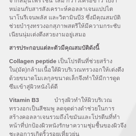
จากสมุนไพร เช่น โสม กวาวเครือขาว ใบงา
หม่อนกับสารสังเคราะห์คอลลาเจนแปปไต
นาโนรีเจนพลัส และวิตามินบี3 ซึ่งมีคุณสมบัติ
ช่วยบำรุงทรวงอกสุภาพสตรีให้มีความกระชับ
เนียนนุ่มเต่งตึงสวยงามอยู่เสมอ
สารประกอบแต่ละตัวมีคุณสมบัติดังนี้
Collagen peptide
เป็นโปรตีนที่ช่วยสร้าง
ใน(มัด)กล้ามเนื้อใต้ผิวบริเวณทรวงอกให้เต่งตึง
ด้วยขนาดโมเลกุลขนาดเล็กจึงทำให้มีการดูด
ซึมเข้าสู่ผิวหนังได้ดี
Vitamin B3
บำรุงผิวทำให้ผิวบริเวณ
ทรวงอกเป็นสีชมพู ลดจุดด่างดำช่วยในการ
สร้างคอลลาเจนรวมถึงไขมันและโปรตีนที่ทำ
หน้าที่ปกป้องผิวหนังรักษาความชุ่มชื้นของผิวจึง
ชะลอการเกิดริ้วรอยเหี่ยวย่น