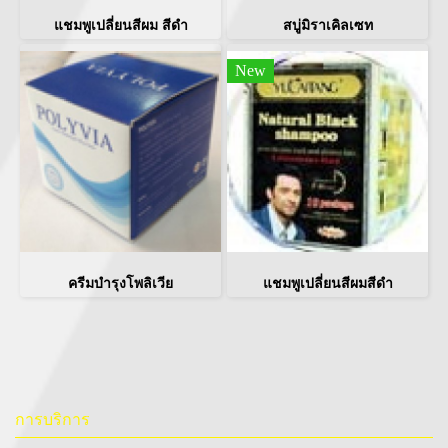
แชมพูเปลี่ยนสีผม สีดำ
สบู่มิราเคิลเซท
New
ครีมบำรุงโพลิเวีย
แชมพูเปลี่ยนสีผมสีดำ
การบริการ