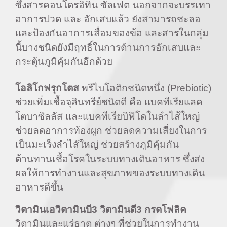
ซึ่งสารคอนโดรอิทิน ซัลเฟต นอกจากจะบรรเทา
อาการปวด และ อักเสบแล้ว ยังสามารถชะลอ
และป้องกันอาการเสื่อมของข้อ และสารในกลุ่ม
นี้บางชนิดยังมีฤทธิ์ในการต้านการอักเสบและ
กระตุ้นภูมิคุ้มกันอีกด้วย
โอลิโกฟรุกโตส
พรีไบโอติกชนิดหนึ่ง (Prebiotic)
ช่วยเพิ่มเชื้อจุลินทรีย์ชนิดดี คือ แบคทีเรียแลค
โตบาซิลลัส และแบคทีเรียบิฟิโดในลำไส้ใหญ่
ช่วยลดอาการท้องผูก ช่วยลดความเสี่ยงในการ
เป็นมะเร็งลำไส้ใหญ่ ช่วยสร้างภูมิคุ้มกัน
ต้านทานเชื้อโรคในระบบทางเดินอาหาร ซึ่งส่ง
ผลให้การทำงานและสุขภาพของระบบทางเดิน
อาหารดีขึ้น
วิตามินเอ
วิตามินบี
3
วิตามินดี
3
กรดโฟลิค
วิตามินและแร่ธาตุ ต่างๆ ที่ช่วยในการทำงาน