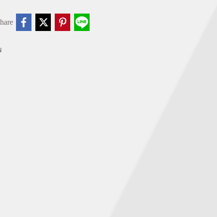
hare
พ